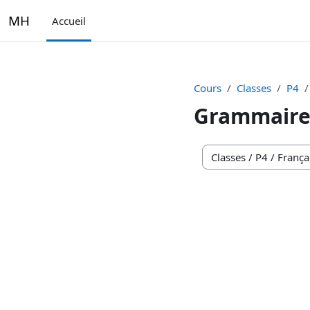
Passer au contenu principal
MH
Accueil
Cours
Classes
P4
Grammair
Catégories de cours