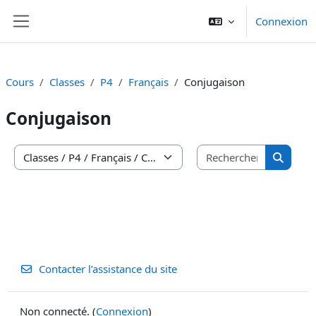
Passer au contenu principal
Connexion
Panneau latéral
Cours
Classes
P4
Français
Conjugaison
Conjugaison
Recherche
Catégories de cours
Recherc
Contacter l’assistance du site
Non connecté. (
Connexion
)