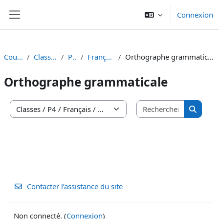
Passer au contenu principal
Connexion
Panneau latéral
Cours
Classes
P4
Français
Orthographe grammaticale
Orthographe grammaticale
Recherche
Catégories de cours
Recherc
Contacter l’assistance du site
Non connecté. (
Connexion
)