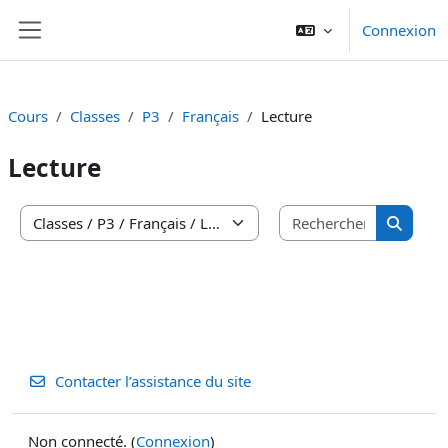
Passer au contenu principal
Connexion
Panneau latéral
Cours
Classes
P3
Français
Lecture
Lecture
Recherche
Catégories de cours
Recherc
Contacter l’assistance du site
Non connecté. (
Connexion
)