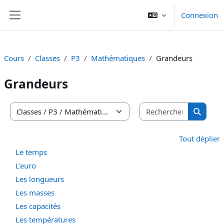
Passer au contenu principal
Connexion
Panneau latéral
Cours
Classes
P3
Mathématiques
Grandeurs
Grandeurs
Recherche
Catégories de cours
Recherc
Tout déplier
Le temps
L'euro
Les longueurs
Les masses
Les capacités
Les températures