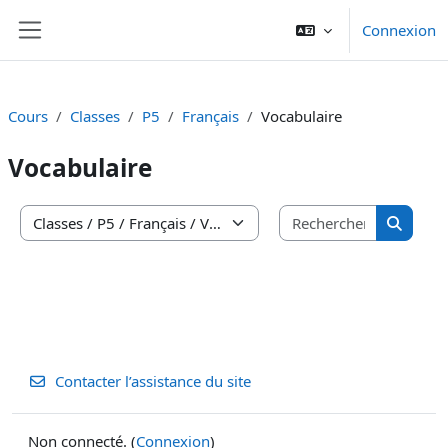
Passer au contenu principal
Connexion
Panneau latéral
Cours
Classes
P5
Français
Vocabulaire
Vocabulaire
Recherche
Catégories de cours
Recherc
Contacter l’assistance du site
Non connecté. (
Connexion
)